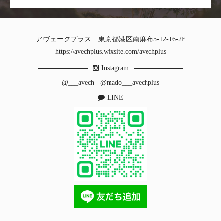
アヴェークプラス 東京都港区南麻布5-12-16-2F
https://avechplus.wixsite.com/avechplus
Instagram
@___avech
@mado___avechplus
LINE