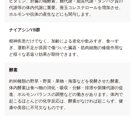
ビタミン、肝臓の補酵素、糖代謝・脂質代謝・タンパク質の
代謝等の体内代謝に重要。善玉コレステロールを増加させ、
ホルモンや抗体の産生などにも関与します。
ナイアシンVB群
精神疾患だけでなく、加齢による老化や飲みすぎ、食べす
ぎ、運動不足が原因で傷ついた臓器・筋肉細胞の修復作用な
ど様々な若返り効果が期待できます。
酵素
約80種類の野草・野菜・果物・海藻などを発酵させた酵素。
体内酵素は食べ物の消化・吸収・分解・排泄や新陳代謝の促
進、ホルモンバランスの調整などの働きがあります。体内で
起こるほとんどの化学反応は、酵素がなければ起こらず、健
康や美容に不可欠なものです。